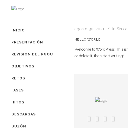
agosto 30, 2021
In
Sin ca
INICIO
HELLO WORLD!
PRESENTACIÓN
Welcome to WordPress. This is yo
REVISIÓN DEL PGOU
or delete it, then start writing!
OBJETIVOS
RETOS
FASES
HITOS
DESCARGAS
BUZÓN