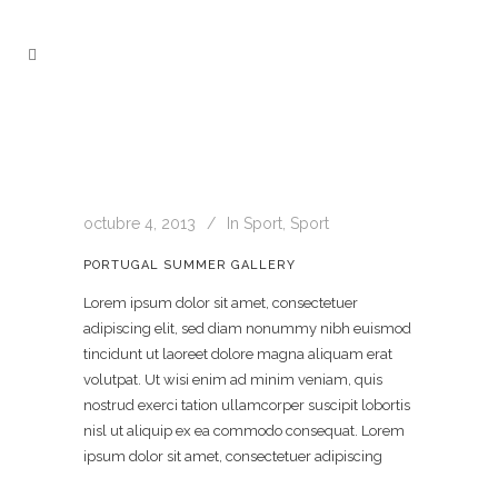
octubre 4, 2013
In
Sport
,
Sport
PORTUGAL SUMMER GALLERY
Lorem ipsum dolor sit amet, consectetuer
adipiscing elit, sed diam nonummy nibh euismod
tincidunt ut laoreet dolore magna aliquam erat
volutpat. Ut wisi enim ad minim veniam, quis
nostrud exerci tation ullamcorper suscipit lobortis
nisl ut aliquip ex ea commodo consequat. Lorem
ipsum dolor sit amet, consectetuer adipiscing