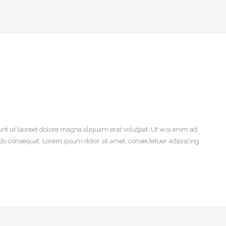
nt ut laoreet dolore magna aliquam erat volutpat. Ut wisi enim ad
odo consequat. Lorem ipsum dolor sit amet, consectetuer adipiscing