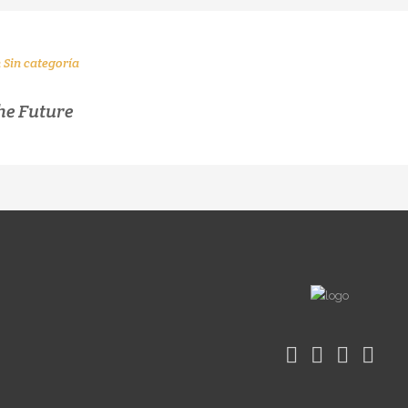
n
Sin categoría
he Future