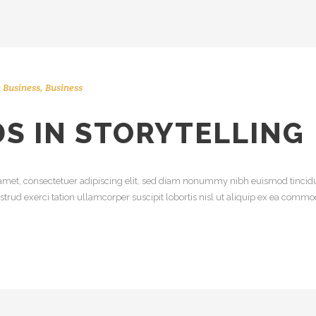
n
Business
,
Business
S IN STORYTELLING
amet, consectetuer adipiscing elit, sed diam nonummy nibh euismod tincidu
trud exerci tation ullamcorper suscipit lobortis nisl ut aliquip ex ea comm