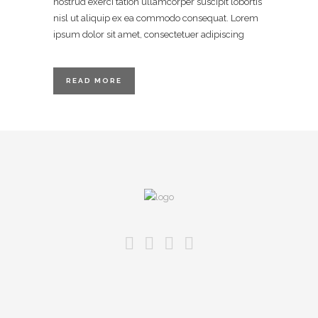
nostrud exerci tation ullamcorper suscipit lobortis
nisl ut aliquip ex ea commodo consequat. Lorem
ipsum dolor sit amet, consectetuer adipiscing
READ MORE